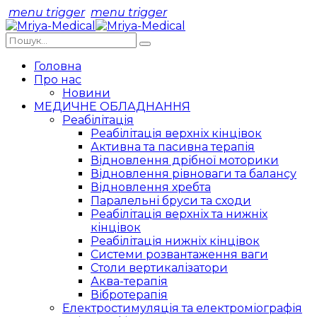
menu trigger
menu trigger
Головна
Про нас
Новини
МЕДИЧНЕ ОБЛАДНАННЯ
Реабілітація
Реабілітація верхніх кінцівок
Активна та пасивна терапія
Відновлення дрібної моторики
Відновлення рівноваги та балансу
Відновлення хребта
Паралельні бруси та сходи
Реабілітація верхніх та нижніх
кінцівок
Реабілітація нижніх кінцівок
Системи розвантаження ваги
Столи вертикалізатори
Аква-терапія
Вібротерапія
Електростимуляція та електроміографія