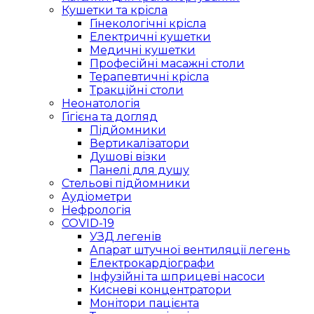
Кушетки та крісла
Гінекологічні крісла
Електричні кушетки
Медичні кушетки
Професійні масажні столи
Терапевтичні крісла
Тракційні столи
Неонатологія
Гігієна та догляд
Підйомники
Вертикалізатори
Душові візки
Панелі для душу
Стельові підйомники
Аудіометри
Нефрологія
COVID-19
УЗД легенів
Апарат штучної вентиляції легень
Електрокардіографи
Інфузійні та шприцеві насоси
Кисневі концентратори
Монітори пацієнта