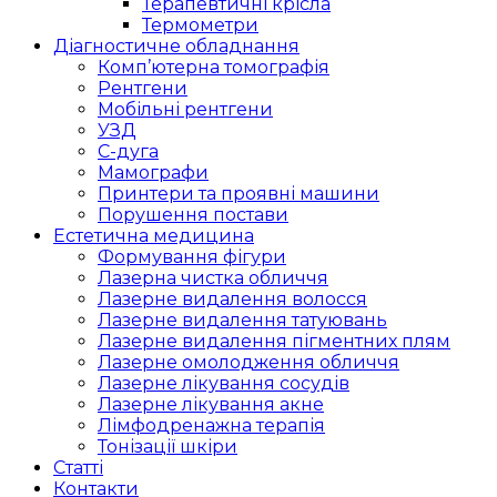
Терапевтичні крісла
Термометри
Діагностичне обладнання
Комп’ютерна томографія
Рентгени
Мобільні рентгени
УЗД
С-дуга
Мамографи
Принтери та проявні машини
Порушення постави
Естетична медицина
Формування фігури
Лазерна чистка обличчя
Лазерне видалення волосся
Лазерне видалення татуювань
Лазерне видалення пігментних плям
Лазерне омолодження обличчя
Лазерне лікування сосудів
Лазерне лікування акне
Лімфодренажна терапія
Тонізації шкіри
Статті
Контакти