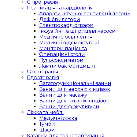
Спірографія
Реанімація та кардіологія
Апарати штучної вентиляції легень
Дефібрилятори
Електрокардіографи
Інфузійні та шприцеві насоси
Медичне освітлення
Медичні відсмоктувачі
Монітори пацієнта
Операційні столи
Пульсоксиметри
Лампи бактерицидні
Фізіотерапія
Гідротерапія
Багатофункціональні ванни
Ванни для верхніх кінцівок
Ванни для масажу
Ванни для нижніх кінцівок
Ванни для фізкультури
Ліжка та меблі
Медичні ліжка
Тумби
Шафи
Каталки для транспортування