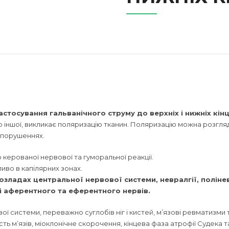
тосування гальванічного струму до верхніх і нижніх кінц
и до іншої, викликає поляризацію тканин. Поляризацію можна розгл
 порушеннях.
 керованої нервової та гуморальної реакції.
ливо в капілярних зонах.
озладах центральної нервової системи, невралгії, полінев
і аферентного та еферентного нервів.
ї системи, переважно суглобів ніг і кистей, м’язові ревматизми т
ть м’язів, міоклонічне скорочення, кінцева фаза атрофії Судека т