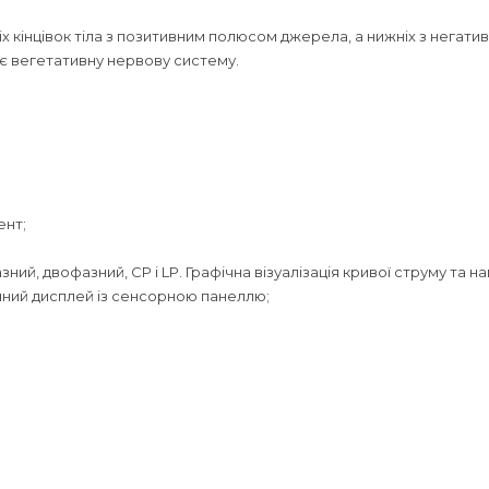
х кінцівок тіла з позитивним полюсом джерела, а нижніх з негат
ює вегетативну нервову систему.
ент;
ий, двофазний, CP і LP. Графічна візуалізація кривої струму та н
ічний дисплей із сенсорною панеллю;