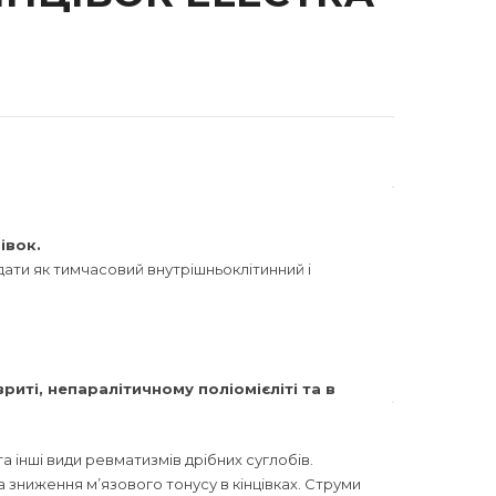
івок.
ядати як тимчасовий внутрішньоклітинний і
риті, непаралітичному поліомієліті та в
а інші види ревматизмів дрібних суглобів.
а зниження м’язового тонусу в кінцівках. Струми