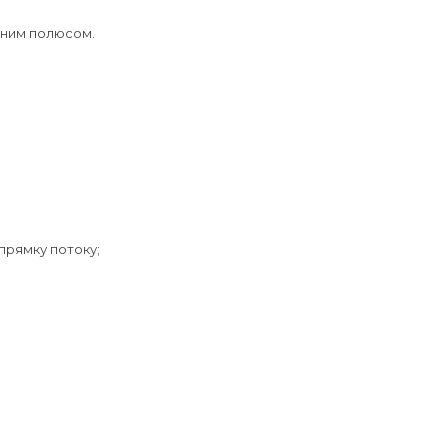
ивним полюсом.
апрямку потоку;