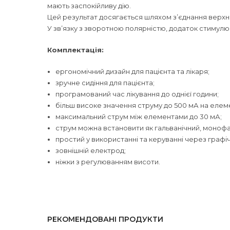
мають заспокійливу дію.
Цей результат досягається шляхом з’єднання верхні
У зв’язку з зворотною полярністю, додаток стимул
Комплектація:
ергономічний дизайн для пацієнта та лікаря;
зручне сидіння для пацієнта;
програмований час лікування до однієї години;
більш високе значення струму до 500 мА на елем
максимальний струм між елементами до 30 мА;
струм можна встановити як гальванічний, монофазн
простий у використанні та керуванні через граф
зовнішній електрод;
ніжки з регулюванням висоти.
РЕКОМЕНДОВАНІ ПРОДУКТИ