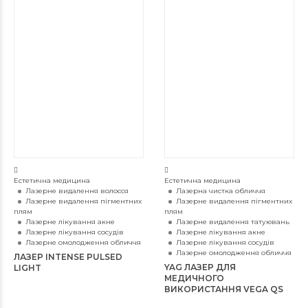
Естетична медицина
Естетична медицина
Лазерне видалення волосся
Лазерна чистка обличчя
Лазерне видалення пігментних
Лазерне видалення пігментних
плям
плям
Лазерне лікування акне
Лазерне видалення татуювань
Лазерне лікування сосудів
Лазерне лікування акне
Лазерне омолодження обличчя
Лазерне лікування сосудів
Лазерне омолодження обличчя
ЛАЗЕР INTENSE PULSED
YAG ЛАЗЕР ДЛЯ
LIGHT
МЕДИЧНОГО
ВИКОРИСТАННЯ VEGA QS