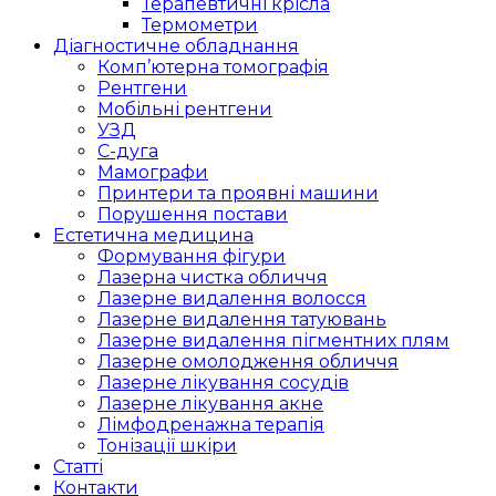
Терапевтичні крісла
Термометри
Діагностичне обладнання
Комп’ютерна томографія
Рентгени
Мобільні рентгени
УЗД
С-дуга
Мамографи
Принтери та проявні машини
Порушення постави
Естетична медицина
Формування фігури
Лазерна чистка обличчя
Лазерне видалення волосся
Лазерне видалення татуювань
Лазерне видалення пігментних плям
Лазерне омолодження обличчя
Лазерне лікування сосудів
Лазерне лікування акне
Лімфодренажна терапія
Тонізації шкіри
Статті
Контакти