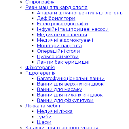
Спірографія
Реанімація та кардіологія
Апарати штучної вентиляції легень
Дефібрилятори
Електрокардіографи
Інфузійні та шприцеві насоси
Медичне освітлення
Медичні відсмоктувачі
Монітори пацієнта
Операційні столи
Пульсоксиметри
Лампи бактерицидні
Фізіотерапія
Гідротерапія
Багатофункціональні ванни
Ванни для верхніх кінцівок
Ванни для масажу
Ванни для нижніх кінцівок
Ванни для фізкультури
Ліжка та меблі
Медичні ліжка
Тумби
Шафи
Каталки для транспортування