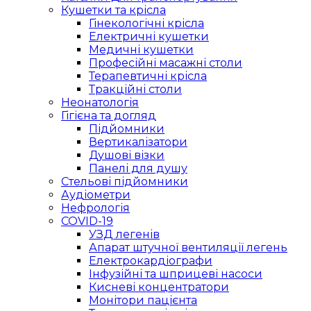
Кушетки та крісла
Гінекологічні крісла
Електричні кушетки
Медичні кушетки
Професійні масажні столи
Терапевтичні крісла
Тракційні столи
Неонатологія
Гігієна та догляд
Підйомники
Вертикалізатори
Душові візки
Панелі для душу
Стельові підйомники
Аудіометри
Нефрологія
COVID-19
УЗД легенів
Апарат штучної вентиляції легень
Електрокардіографи
Інфузійні та шприцеві насоси
Кисневі концентратори
Монітори пацієнта