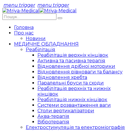
menu trigger
menu trigger
Головна
Про нас
Новини
МЕДИЧНЕ ОБЛАДНАННЯ
Реабілітація
Реабілітація верхніх кінцівок
Активна та пасивна терапія
Відновлення дрібної моторики
Відновлення рівноваги та балансу
Відновлення хребта
Паралельні бруси та сходи
Реабілітація верхніх та нижніх
кінцівок
Реабілітація нижніх кінцівок
Системи розвантаження ваги
Столи вертикалізатори
Аква-терапія
Вібротерапія
Електростимуляція та електроміографія