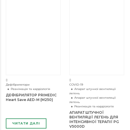
Дефібрилятори
COVID-19
Реанімація та кардіологія
Апарат штучної вентиляції
легень
ДЕФІБРИЛЯТОР PRIMEDIС
Апарат штучної вентиляції
Heart Save AED-М (M250)
легень
Реанімація та кардіологія
АПАРАТ ШТУЧНОЇ
ВЕНТИЛЯЦІЇ ЛЕГЕНЬ ДЛЯ
ІНТЕНСИВНОЇ ТЕРАПІЇ PG
ЧИТАТИ ДАЛІ
V5000D