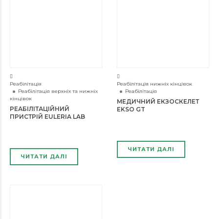
Реабілітація
Реабілітація нижніх кінцівок
Реабілітація верхніх та нижніх
Реабілітація
кінцівок
МЕДИЧНИЙ ЕКЗОСКЕЛЕТ
РЕАБІЛІТАЦІЙНИЙ
EKSO GT
ПРИСТРІЙ EULERIA LAB
ЧИТАТИ ДАЛІ
ЧИТАТИ ДАЛІ