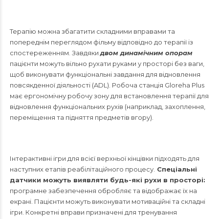
Терапію можна збагатити складними вправами та
попереднім переглядом фільму відповідно до терапії із
спостереженням. Завдяки
двом динамічним опорам
пацієнти можуть вільно рухати руками у просторі без ваги,
щоб виконувати функціональні завдання для відновлення
повсякденної діяльності (ADL). Робоча станція Gloreha Plus
має ергономічну робочу зону для встановлення терапії для
відновлення функціональних рухів (наприклад, захоплення,
переміщення та підняття предметів вгору).
Інтерактивні ігри для всієї верхньої кінцівки підходять для
наступних етапів реабіліт
аційного процесу.
Спеціальні
датчики можуть виявляти будь-які рухи в просторі:
програмне забезпечення обробляє та відображає їх на
екрані. Пацієнти можуть виконувати мотиваційні та складні
ігри. Конкретні вправи призначені для тренування