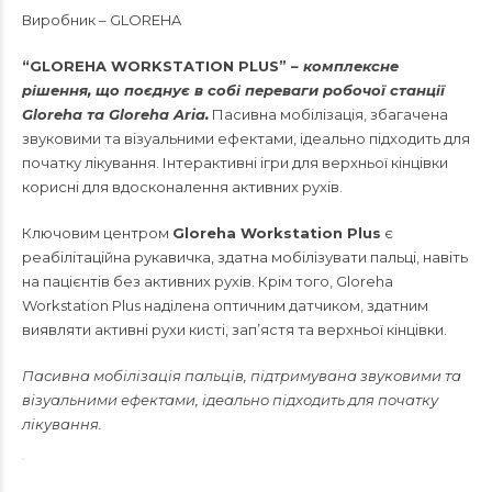
Виробник – GLOREHA
“
GLOREHA WORKSTATION PLUS”
– комплексне
рішення, що поєднує в собі переваги робочої станції
Gloreha та Gloreha Aria.
Пасивна мобілізація, збагачена
звуковими та візуальними ефектами, ідеально підходить для
початку лікування. Інтерактивні ігри для верхньої кінцівки
корисні для вдосконалення активних рухів.
Ключовим центром
Gloreha Workstation Plus
є
реабілітаційна рукавичка, здатна мобілізувати пальці, навіть
на пацієнтів без активних рухів. Крім того, Gloreha
Workstation Plus наділена оптичним датчиком, здатним
виявляти активні рухи кисті, зап’ястя та верхньої кінцівки.
Пасивна мобілізація пальців, підтримувана звуковими та
візуальними ефектами, ідеально підходить для початку
лікування.