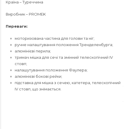
Країна – Туреччина
Виробник – PROMEK
Переваги:
моторизована частина для голови та ніг;
ручне налаштування положення Тренделенбурга;
алюмінієві перила;
тримач мішка для сечі та змінний телескопічний IV
стовп;
налашутування положення Фаулера;
алюмінієві бокові рейки;
підставка для мішка з сечею, катетера, телескопічний
IV стовп, що знімається.