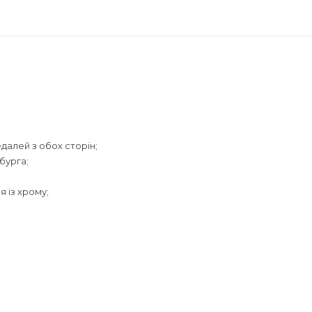
далей з обох сторін;
бурга;
я із хрому;