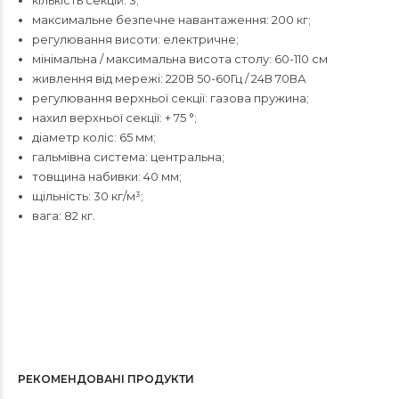
кількість секцій: 3;
максимальне безпечне навантаження: 200 кг;
регулювання висоти: електричне;
мінімальна / максимальна висота столу: 60-110 см
живлення від мережі: 220В 50-60Гц / 24В 70ВА
регулювання верхньої секції: газова пружина;
нахил верхньої секції: + 75 °;
діаметр коліс: 65 мм;
гальмівна система: центральна;
товщина набивки: 40 мм;
щільність: 30 кг/м³;
вага: 82 кг.
РЕКОМЕНДОВАНІ ПРОДУКТИ