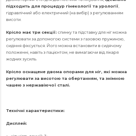
підходить для процедур гінекології та урології
,
гідравлічний або електричний (на вибір) з регулюванням
висоти.
Крісло має три секції:
спинку та підставку для ніг можна
регулювати за допомогою системи з газовою пружиною,
сидіння фіксується. Його можна встановити в сидячому
положенні, навіть з пацієнтом, не вимагаючи від лікаря
жодних зусиль.
Крісло
оснащене двома опорами для ніг, які можна
регулювати за висотою та обертанням, та знімною
чашею з нержавіючої сталі.
Технічні характеристики:
Дисплей: