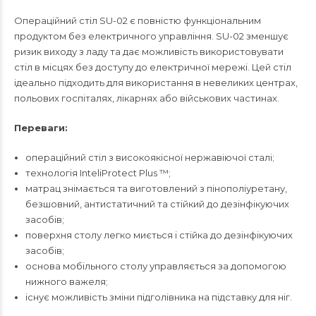
Операційний стіл SU-02 є повністю функціональним
продуктом без електричного управління. SU-02 зменшує
ризик виходу з ладу та дає можливість використовувати
стіл в місцях без доступу до електричної мережі. Цей стіл
ідеально підходить для використання в невеликих центрах,
польових госпіталях, лікарнях або військових частинах.
Переваги:
операційний стіл з високоякісної нержавіючої сталі;
технологія InteliProtect Plus ™;
матрац знімається та виготовлений з пінополіуретану,
безшовний, антистатичний та стійкий до дезінфікуючих
засобів;
поверхня столу легко миється і стійка до дезінфікуючих
засобів;
основа мобільного столу управляється за допомогою
нижного важеля;
існує можливість зміни підголівника на підставку для ніг.