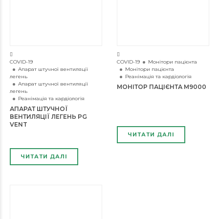
COVID-19
COVID-19
Монітори пацієнта
Апарат штучної вентиляції
Монітори пацієнта
легень
Реанімація та кардіологія
Апарат штучної вентиляції
МОНІТОР ПАЦІЄНТА М9000
легень
Реанімація та кардіологія
АПАРАТ ШТУЧНОЇ
ВЕНТИЛЯЦІЇ ЛЕГЕНЬ PG
VENT
ЧИТАТИ ДАЛІ
ЧИТАТИ ДАЛІ