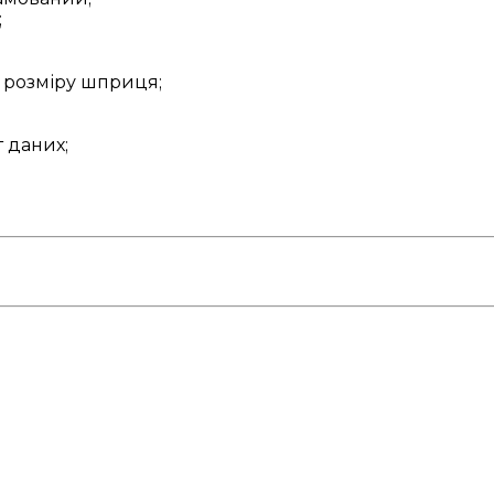
;
д розміру шприця;
т даних;