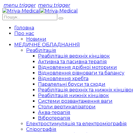
menu trigger
menu trigger
Головна
Про нас
Новини
МЕДИЧНЕ ОБЛАДНАННЯ
Реабілітація
Реабілітація верхніх кінцівок
Активна та пасивна терапія
Відновлення дрібної моторики
Відновлення рівноваги та балансу
Відновлення хребта
Паралельні бруси та сходи
Реабілітація верхніх та нижніх кінціво
Реабілітація нижніх кінцівок
Системи розвантаження ваги
Столи вертикалізатори
Аква-терапія
Вібротерапія
Електростимуляція та електроміографія
Спірографія