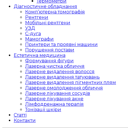
Термометри
Діагностичне обладнання
Комп’ютерна томографія
Рентгени
Мобільні рентгени
УЗД
С-дуга
Мамографи
Принтери та проявні машини
Порушення постави
Естетична медицина
Формування фігури
Лазерна чистка обличчя
Лазерне видалення волосся
Лазерне видалення татуювань
Лазерне видалення пігментних плям
Лазерне омолодження обличчя
Лазерне лікування сосудів
Лазерне лікування акне
Лімфодренажна терапія
Тонізації шкіри
Статті
Контакти