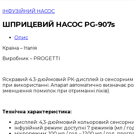
ІНФУЗІЙНИЙ НАСОС
ШПРИЦЕВИЙ НАСОС PG-907s
Опис
Країна – Італія
Виробник – PROGETTI
Яскравий 4.3-дюймовий РК-дисплей із сенсорним ек
при використанні. Апарат автоматично визначає розм
зменшення помилок при отриманні ліків).
Технічна характеристика:
дисплей: 4,3-дюймовий кольоровий сенсорни
інфузійний режим: доступні 7 режимів (мл / год,
мікрорежим: 100 мл / год – 1200 мл / год, прог