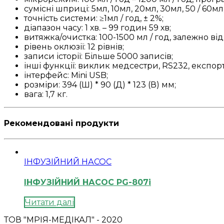
сумісні шприці: 5мл, 10мл, 20мл, 30мл, 50 / 60мл
точність системи: ≥1мл / год, ± 2%;
діапазон часу: 1 хв. – 99 годин 59 хв;
витяжка/очистка: 100-1500 мл / год, залежно ві
рівень оклюзії: 12 рівнів;
записи історії: Більше 5000 записів;
інші функції: виклик медсестри, RS232, експор
інтерфейс: Mini USB;
розміри: 394 (Ш) * 90 (Д) * 123 (В) мм;
вага: 1,7 кг.
Рекомендовані продукти
ІНФУЗІЙНИЙ НАСОС
ІНФУЗІЙНИЙ НАСОС PG-807i
Читати далі
ТОВ "МРІЯ-МЕДІКАЛ" - 2020