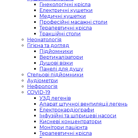
Гінекологічні крісла
Електричні кушетки
Медичні кушетки
Професійні масажні столи
Терапевтичні крісла
Тракційні столи
Неонатологія
Гігієна та догляд
Підйомники
Вертикалізатори
Душові візки
Панелі для душу
Стельові підйомники
Аудіометри
Нефрологія
COVID-19
УЗД легенів
Апарат штучної вентиляції легень
Електрокардіографи
Інфузійні та шприцеві насоси
Кисневі концентратори
Монітори пацієнта
Терапевтичні крісла