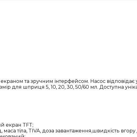
раном та зручним інтерфейсом. Насос відповідає ус
ір для шприця 5, 10, 20, 30, 50/60 мл. Доступна уні
й екран TFT;
 маса тіла, TIVA, доза завантаження,швидкість вгору 
рамований;