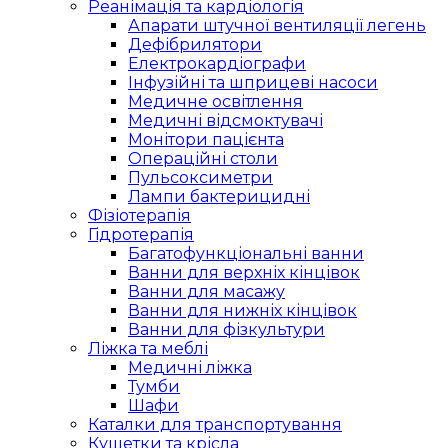
Реанімація та кардіологія
Апарати штучної вентиляції легень
Дефібрилятори
Електрокардіографи
Інфузійні та шприцеві насоси
Медичне освітлення
Медичні відсмоктувачі
Монітори пацієнта
Операційні столи
Пульсоксиметри
Лампи бактерицидні
Фізіотерапія
Гідротерапія
Багатофункціональні ванни
Ванни для верхніх кінцівок
Ванни для масажу
Ванни для нижніх кінцівок
Ванни для фізкультури
Ліжка та меблі
Медичні ліжка
Тумби
Шафи
Каталки для транспортування
Кушетки та крісла