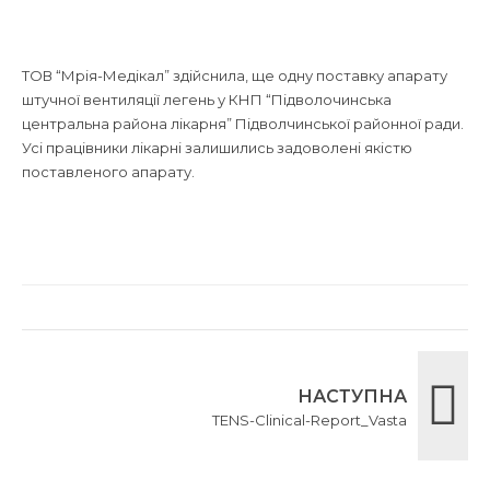
ТОВ “Мрія-Медікал” здійснила, ще одну поставку апарату
штучної вентиляції легень у КНП “Підволочинська
центральна района лікарня” Підволчинської районної ради.
Усі працівники лікарні залишились задоволені якістю
поставленого апарату.
НАСТУПНА
TENS-Clinical-Report_Vasta